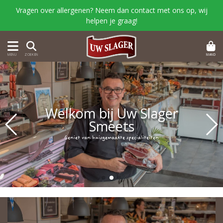
Vragen over allergenen? Neem dan contact met ons op, wij
helpen je graag!
MAND
MENU
ZOEKEN
Welkom bij Uw Slager
Smeets
Geniet van huisgemaakte specialiteiten